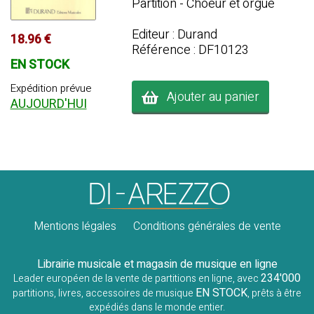
Partition - Choeur et orgue
Editeur : Durand
18.96 €
Référence : DF10123
EN STOCK
Expédition prévue
Ajouter au panier
AUJOURD'HUI
Mentions légales
Conditions générales de vente
Librairie musicale et magasin de musique en ligne
234'000
Leader européen de la vente de partitions en ligne, avec
EN STOCK
partitions, livres, accessoires de musique
, prêts à être
expédiés dans le monde entier.