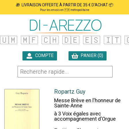
🎁 LIVRAISON OFFERTE À PARTIR DE 35 € D'ACHAT 📦
Pour les envois en 🇫🇷 métropolitaine
🇺🇲
🇲🇫
🇨🇭
🇩🇪
🇪🇸
🇮🇹

COMPTE
PANIER (0)

Ropartz Guy
Messe Brève en l'honneur de
Sainte-Anne
à 3 Voix égales avec
accompagnement d'Orgue