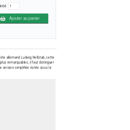
tité
Ajouter au panier
ète allemand Ludwig Rellstab, cette
us remarquables, il faut distinguer
e version simplifiée notée sous la