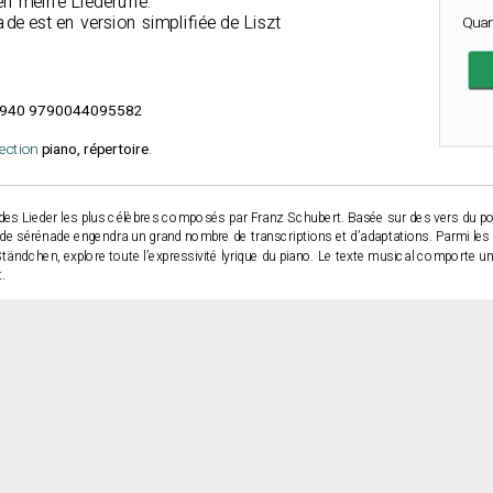
en meine Liederune.
de est en version simplifiée de Liszt
Quan
940 9790044095582
lection
piano, répertoire
.
 des Lieder les plus célèbres composés par Franz Schubert. Basée sur des vers du po
e sérénade engendra un grand nombre de transcriptions et d’adaptations. Parmi les pl
 Ständchen, explore toute l’expressivité lyrique du piano. Le texte musical comporte un
t.