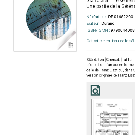
Ständchen : Leise fleh
Une partie de la Séréna
N° d'article :
DF 01682200
Editeur :
Durand
ISBN/ISMN :
9790044008
Cet article est issu de la sé
Ständchen [Sérénade] fut l’un
déclaration d’amour en forme d
celle de Franz Liszt qui, dans
version originale de Franz Lisz