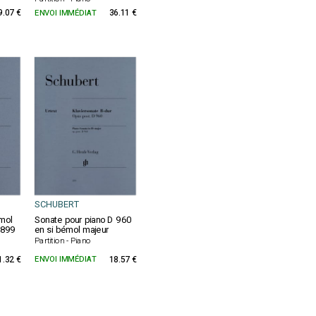
9.07 €
ENVOI IMMÉDIAT
36.11 €
SCHUBERT
mol
Sonate pour piano D 960
 899
en si bémol majeur
Partition - Piano
1.32 €
ENVOI IMMÉDIAT
18.57 €