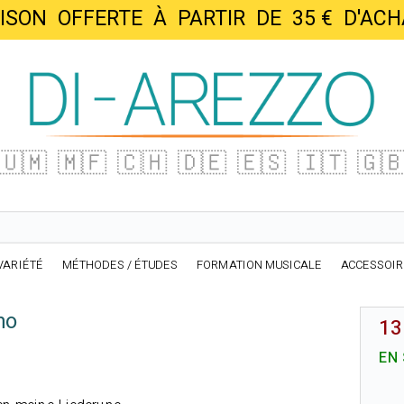
AISON OFFERTE À PARTIR DE 35 € D'
🇺🇲
🇲🇫
🇨🇭
🇩🇪
🇪🇸
🇮🇹
🇬
VARIÉTÉ
MÉTHODES / ÉTUDES
FORMATION MUSICALE
ACCESSOI
no
13
EN