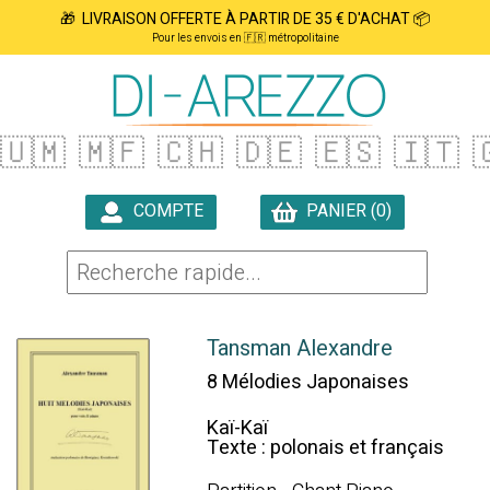
🎁 LIVRAISON OFFERTE À PARTIR DE 35 € D'ACHAT 📦
Pour les envois en 🇫🇷 métropolitaine
🇺🇲
🇲🇫
🇨🇭
🇩🇪
🇪🇸
🇮🇹

COMPTE
PANIER (0)

Tansman Alexandre
8 Mélodies Japonaises
Kaï-Kaï
Texte : polonais et français