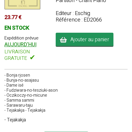
Partition - Chant Piano
Editeur : Eschig
23.77 €
Référence : ED2066
EN STOCK
Expédition prévue
Ajouter au panier
AUJOURD'HUI
LIVRAISON
✔
GRATUITE
- Bonja rjosen
- Bunja-no-asajasu
- Dame isé
- Fudziwara-no-tesziuki-ason
- Oczikoczy-no-micune
- Samma sammi
- Sarawaru-taju
- Tejakakja - Tejakakja
- Tejakakja