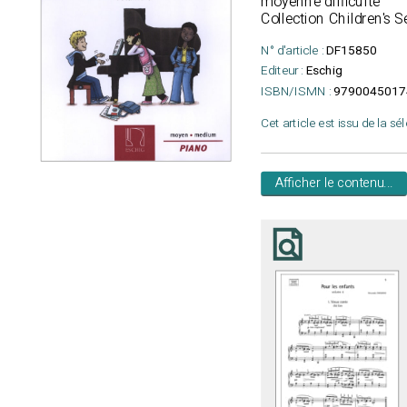
moyenne difficulté
Collection Children's S
N° d'article :
DF15850
Editeur :
Eschig
ISBN/ISMN :
9790045017
Cet article est issu de la sé
Afficher le contenu...