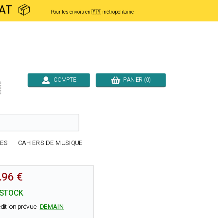
ACHAT 📦
Pour les envois en 🇫🇷 métropolitaine
COMPTE
PANIER (0)

RES
CAHIERS DE MUSIQUE
.96 €
 STOCK
dition prévue
DEMAIN