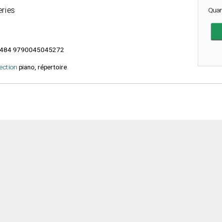
eries
Quan
484 9790045045272
lection
piano, répertoire
.