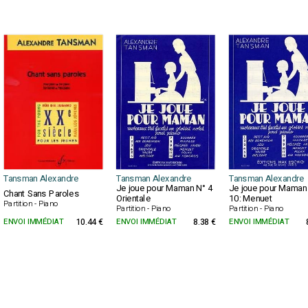
Tansman Alexandre
Tansman Alexandre
Tansman Alexandre
Je joue pour Maman N° 4
Je joue pour Maman
Chant Sans Paroles
Orientale
10: Menuet
Partition - Piano
Partition - Piano
Partition - Piano
ENVOI IMMÉDIAT
10.44 €
ENVOI IMMÉDIAT
8.38 €
ENVOI IMMÉDIAT