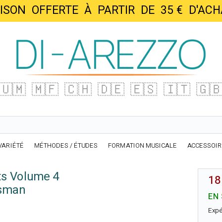
AISON OFFERTE À PARTIR DE 35 € D'
🇺🇲
🇲🇫
🇨🇭
🇩🇪
🇪🇸
🇮🇹
🇬
VARIÉTÉ
MÉTHODES / ÉTUDES
FORMATION MUSICALE
ACCESSOI
ts Volume 4
18
nsman
EN
Expé