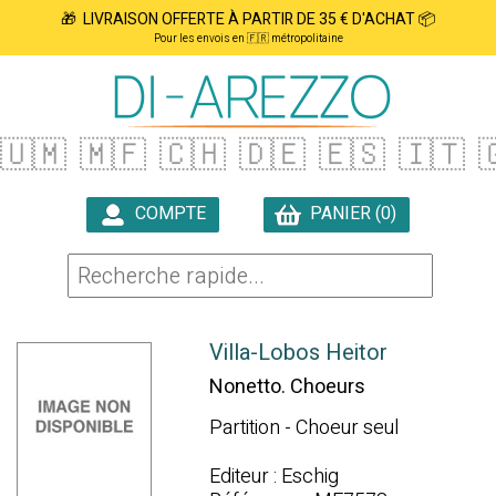
🎁 LIVRAISON OFFERTE À PARTIR DE 35 € D'ACHAT 📦
Pour les envois en 🇫🇷 métropolitaine
🇺🇲
🇲🇫
🇨🇭
🇩🇪
🇪🇸
🇮🇹

COMPTE
PANIER (0)

Villa-Lobos Heitor
Nonetto. Choeurs
Partition - Choeur seul
Editeur : Eschig