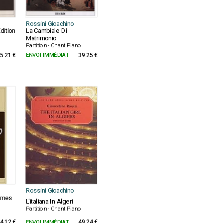
Rossini Gioachino
dition
La Cambiale Di
Matrimonio
Partition - Chant Piano
5.21 €
ENVOI IMMÉDIAT
39.25 €
Rossini Gioachino
lumes
L'italiana In Algeri
Partition - Chant Piano
4.12 €
ENVOI IMMÉDIAT
49.24 €