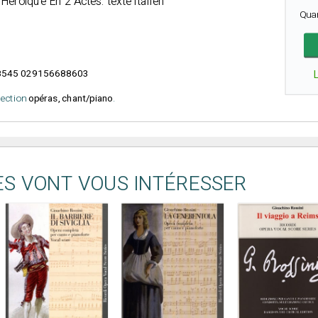
éroïque En 2 Actes. texte italien
Qua
545 029156688603
élection
opéras, chant/piano
.
ES VONT VOUS INTÉRESSER