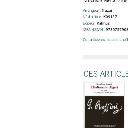
Tancrede. Mélodrame H
Arrangeur :
Truzzi
N° d'article :
K09137
Editeur :
Kalmus
ISBN/ISMN :
9780757908
Cet article est issu de la s
CES ARTICL