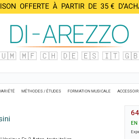
AISON OFFERTE À PARTIR DE 35 € D'
🇺🇲
🇲🇫
🇨🇭
🇩🇪
🇪🇸
🇮🇹
🇬
VARIÉTÉ
MÉTHODES / ÉTUDES
FORMATION MUSICALE
ACCESSOI
64
ini
EN
Exp