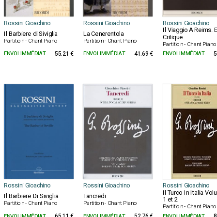
Rossini Gioachino
Rossini Gioachino
Rossini Gioachino
Il Viaggio A Reims. E
Il Barbiere di Siviglia
La Cenerentola
Critique
Partition - Chant Piano
Partition - Chant Piano
Partition - Chant Piano
ENVOI IMMÉDIAT
55.21 €
ENVOI IMMÉDIAT
41.69 €
ENVOI IMMÉDIAT
5
Rossini Gioachino
Rossini Gioachino
Rossini Gioachino
Il Turco In Italia Vo
Il Barbiere Di Siviglia
Tancredi
1 et 2
Partition - Chant Piano
Partition - Chant Piano
Partition - Chant Piano
ENVOI IMMÉDIAT
65.11 €
ENVOI IMMÉDIAT
52.76 €
ENVOI IMMÉDIAT
8