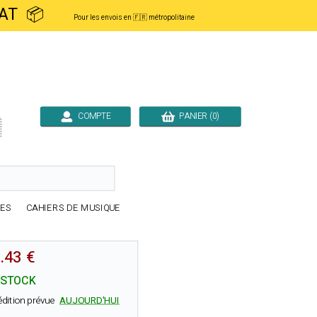
ACHAT 📦
Pour les envois en 🇫🇷 métropolitaine
COMPTE
PANIER (0)

RES
CAHIERS DE MUSIQUE
.43 €
 STOCK
édition prévue
AUJOURD'HUI