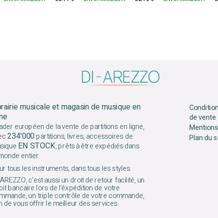
brairie musicale et magasin de musique en
Conditio
gne
de vente
ader européen de la vente de partitions en ligne,
Mentions
234'000
ec
partitions, livres, accessoires de
Plan du s
EN STOCK
sique
, prêts à être expédiés dans
 monde entier.
r tous les instruments, dans tous les styles.
AREZZO, c'est aussi un droit de retour facilité, un
it bancaire lors de l'éxpédition de votre
mmande, un triple contrôle de votre commande,
n de vous offrir le meilleur des services.