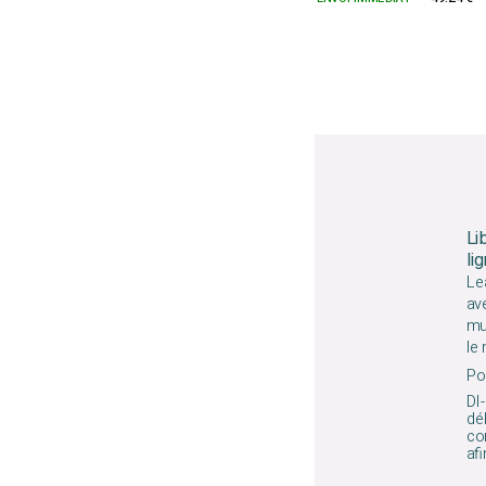
Li
li
Le
av
mu
le
Pou
DI-
déb
co
afi