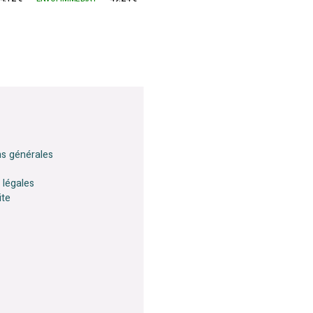
ns générales
 légales
ite