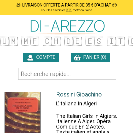
🎁 LIVRAISON OFFERTE À PARTIR DE 35 € D'ACHAT 📦
Pour les envois en 🇫🇷 métropolitaine
🇺🇲
🇲🇫
🇨🇭
🇩🇪
🇪🇸
🇮🇹

COMPTE
PANIER (0)

Rossini Gioachino
L'italiana In Algeri
The Italian Girls In Algiers.
Italienne A Alger. Opéra
Comique En 2 Actes.
Texte italien et anglais