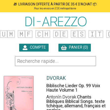
🎁 LIVRAISON OFFERTE À PARTIR DE 35 € D'ACHAT 📦
Pour les envois en 🇫🇷 métropolitaine
🇺🇲
🇲🇫
🇨🇭
🇩🇪
🇪🇸
🇮🇹

COMPTE
PANIER (0)

DVORAK
Biblische Lieder Op. 99 Voix
Haute Volume 1
Antonín Dvorak
Chants
Bibliques Biblical Songs. texte
tchèque, allemand, français et