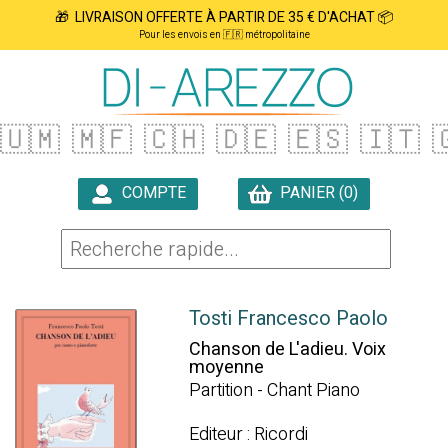
🎁 LIVRAISON OFFERTE À PARTIR DE 35 € D'ACHAT 📦
Pour les envois en 🇫🇷 métropolitaine
🇺🇲
🇲🇫
🇨🇭
🇩🇪
🇪🇸
🇮🇹

COMPTE
PANIER (0)

Tosti Francesco Paolo
Chanson de L'adieu. Voix
moyenne
Partition - Chant Piano
Editeur : Ricordi