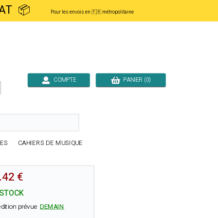
ACHAT 📦
Pour les envois en 🇫🇷 métropolitaine
COMPTE
PANIER (0)

RES
CAHIERS DE MUSIQUE
.42 €
 STOCK
dition prévue
DEMAIN