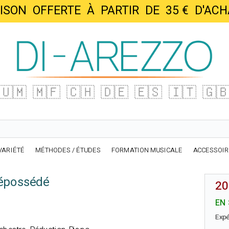
AISON OFFERTE À PARTIR DE 35 € D'
🇺🇲
🇲🇫
🇨🇭
🇩🇪
🇪🇸
🇮🇹
🇬
VARIÉTÉ
MÉTHODES / ÉTUDES
FORMATION MUSICALE
ACCESSOI
épossédé
20
EN
Expé