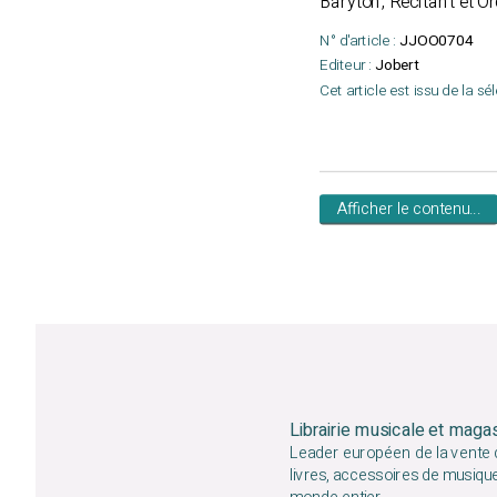
Baryton, Récitant et O
N° d'article :
JJOO0704
Editeur :
Jobert
Cet article est issu de la sé
Afficher le contenu...
Librairie musicale et maga
Leader européen de la vente d
livres, accessoires de musiqu