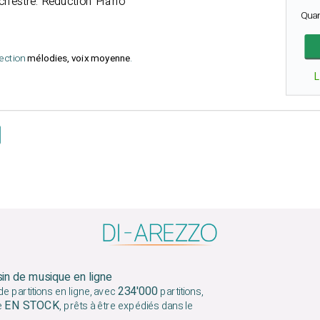
rchestre. Réduction Piano
Qua
lection
mélodies, voix moyenne
.
sin de musique en ligne
234'000
e partitions en ligne, avec
partitions,
EN STOCK
e
, prêts à être expédiés dans le