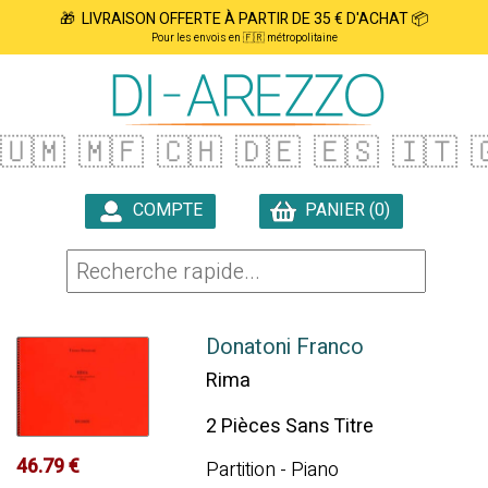
🎁 LIVRAISON OFFERTE À PARTIR DE 35 € D'ACHAT 📦
Pour les envois en 🇫🇷 métropolitaine
🇺🇲
🇲🇫
🇨🇭
🇩🇪
🇪🇸
🇮🇹

COMPTE
PANIER (0)

Donatoni Franco
Rima
2 Pièces Sans Titre
46.79 €
Partition - Piano