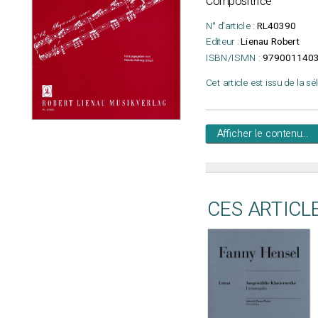
Compositrice
N° d'article :
RL40390
Editeur :
Lienau Robert
ISBN/ISMN :
979001140
Cet article est issu de la s
Afficher le contenu...
CES ARTICL