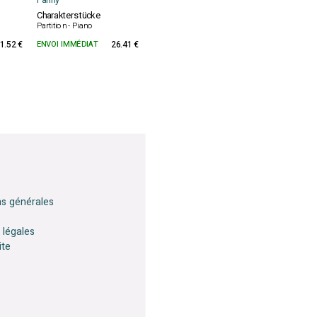
Fanny
Charakterstücke
Partition - Piano
1.52 €
ENVOI IMMÉDIAT
26.41 €
ns générales
 légales
ite