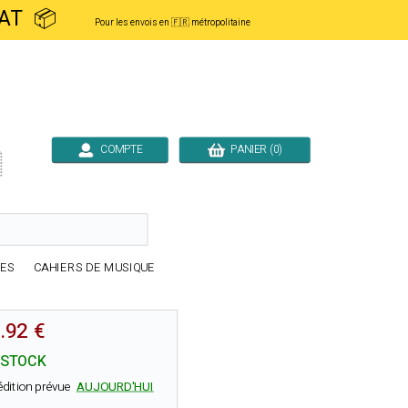
ACHAT 📦
Pour les envois en 🇫🇷 métropolitaine
COMPTE
PANIER (0)

RES
CAHIERS DE MUSIQUE
.92 €
 STOCK
édition prévue
AUJOURD'HUI