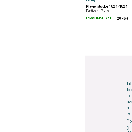
Fanny
Klavierstücke 1821-1824
Partition - Piano
ENVOI IMMÉDIAT
29.45 €
Li
li
Le
av
mu
le
Pou
DI-