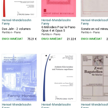
Hensel-Mendelssohn
Hensel-Mendelssohn
Hensel-Mendelsso
Fanny
Fanny
Fanny
6 Mélodies Pour le Piano
Das Jahr - 2 volumes
Sonate en sol mineu
Opus 4 et Opus 5
Partition - Piano
Partition - Piano
Partition - Piano
ENVOI IMMÉDIAT
75.21 €
ENVOI IMMÉDIAT
21.22 €
ENVOI IMMÉDIAT
2
Hensel-Mendelssohn
Hensel-Mendelssohn
Hensel-Mendelsso