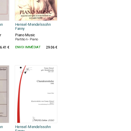
hn
Hensel-Mendelssohn
Fanny
r
Piano Music
Partition - Piano
6.41 €
ENVOI IMMÉDIAT
29.06 €
hn
Hensel-Mendelssohn