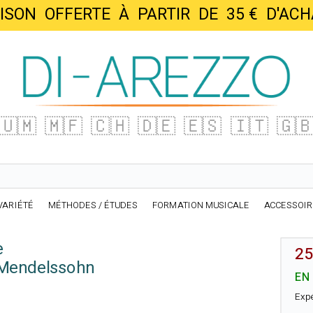
AISON OFFERTE À PARTIR DE 35 € D'
🇺🇲
🇲🇫
🇨🇭
🇩🇪
🇪🇸
🇮🇹
🇬
VARIÉTÉ
MÉTHODES / ÉTUDES
FORMATION MUSICALE
ACCESSOI
e
25
-Mendelssohn
EN
Exp