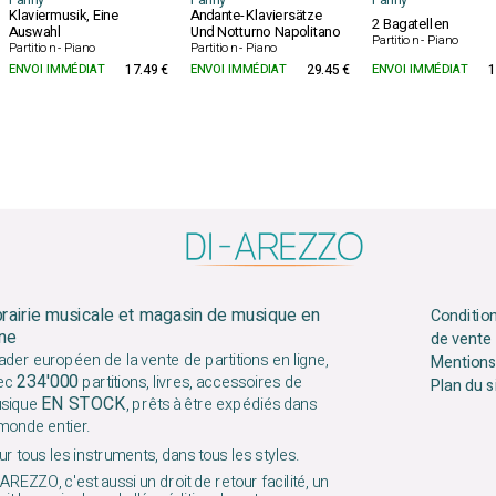
Fanny
Fanny
Fanny
Klaviermusik, Eine
Andante-Klaviersätze
2 Bagatellen
Auswahl
Und Notturno Napolitano
Partition - Piano
Partition - Piano
Partition - Piano
ENVOI IMMÉDIAT
17.49 €
ENVOI IMMÉDIAT
29.45 €
ENVOI IMMÉDIAT
1
brairie musicale et magasin de musique en
Conditio
gne
de vente
ader européen de la vente de partitions en ligne,
Mentions
234'000
ec
partitions, livres, accessoires de
Plan du s
EN STOCK
sique
, prêts à être expédiés dans
 monde entier.
r tous les instruments, dans tous les styles.
AREZZO, c'est aussi un droit de retour facilité, un