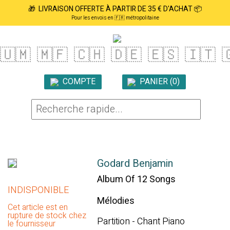
🎁 LIVRAISON OFFERTE À PARTIR DE 35 € D'ACHAT 📦
Pour les envois en 🇫🇷 métropolitaine
🇺🇲
🇲🇫
🇨🇭
🇩🇪
🇪🇸
🇮🇹

COMPTE
PANIER (0)

Godard Benjamin
Album Of 12 Songs
INDISPONIBLE
Mélodies
Cet article est en
rupture de stock chez
Partition - Chant Piano
le fournisseur