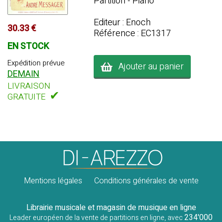
Partition - Piano
Editeur : Enoch
30.33 €
Référence : EC1317
EN STOCK
Expédition prévue
Ajouter au panier
DEMAIN
LIVRAISON
✔
GRATUITE
Mentions légales
Conditions générales de vente
Librairie musicale et magasin de musique en ligne
234'000
Leader européen de la vente de partitions en ligne, avec