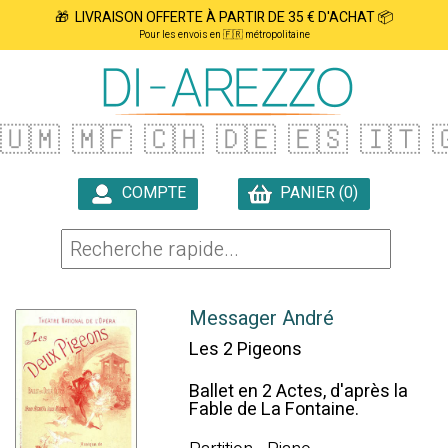
🎁 LIVRAISON OFFERTE À PARTIR DE 35 € D'ACHAT 📦
Pour les envois en 🇫🇷 métropolitaine
🇺🇲
🇲🇫
🇨🇭
🇩🇪
🇪🇸
🇮🇹

COMPTE
PANIER (0)

Messager André
Les 2 Pigeons
Ballet en 2 Actes, d'après la
Fable de La Fontaine.