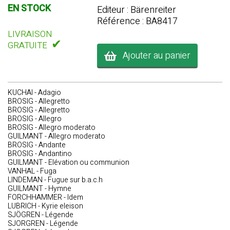
EN STOCK
Editeur : Bärenreiter
Référence : BA8417
LIVRAISON
✔
GRATUITE
Ajouter au panier
KUCHAI - Adagio
BROSIG - Allegretto
BROSIG - Allegretto
BROSIG - Allegro
BROSIG - Allegro moderato
GUILMANT - Allegro moderato
BROSIG - Andante
BROSIG - Andantino
GUILMANT - Elévation ou communion
VANHAL - Fuga
LINDEMAN - Fugue sur b.a.c.h
GUILMANT - Hymne
FORCHHAMMER - Idem
LUBRICH - Kyrie eleison
SJÖGREN - Légende
SJORGREN - Légende