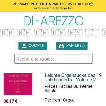
🎁 LIVRAISON OFFERTE À PARTIR DE 35 € D'ACHAT 📦
Pour les envois en 🇫🇷 métropolitaine
🇺🇲
🇲🇫
🇨🇭
🇩🇪
🇪🇸
🇮🇹

COMPTE
PANIER (0)

Leichte Orgelstucke des 19
Jahrhunderts - Volume 2
Pièces Faciles Du 19ème
Siècle
Partition - Orgue
38.17 €