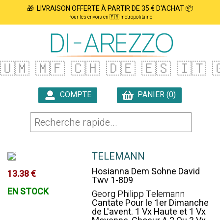
🎁 LIVRAISON OFFERTE À PARTIR DE 35 € D'ACHAT 📦
Pour les envois en 🇫🇷 métropolitaine
🇺🇲
🇲🇫
🇨🇭
🇩🇪
🇪🇸
🇮🇹

COMPTE
PANIER (0)

TELEMANN
Hosianna Dem Sohne David
13.38 €
Twv 1-809
EN STOCK
Georg Philipp Telemann
Cantate Pour le 1er Dimanche
de L'avent. 1 Vx Haute et 1 Vx