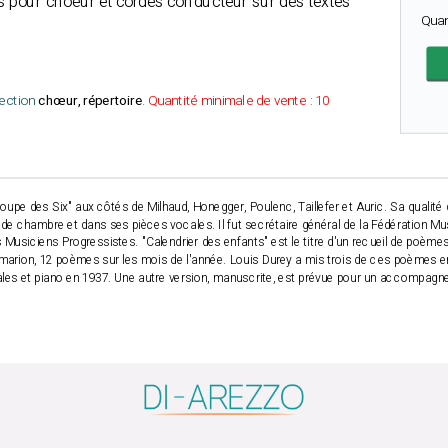
 pour choeur et cordes conducteur sur des textes
Qua
lection
chœur, répertoire
.
Quantité minimale de vente : 10
Groupe des Six" aux côtés de Milhaud, Honegger, Poulenc, Taillefer et Auric. Sa qualit
e chambre et dans ses pièces vocales. Il fut secrétaire général de la Fédération Mu
 Musiciens Progressistes. "Calendrier des enfants" est le titre d'un recueil de poème
ammarion, 12 poèmes sur les mois de l'année. Louis Durey a mis trois de ces poèmes e
ales et piano en 1937. Une autre version, manuscrite, est prévue pour un accompagn