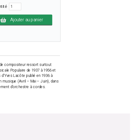
ntité
Ajouter au panier
é de compositeur ressort surtout
sicale Populaire de 1937 à 1956 et
s d'Yves Lacôte publié en 1936 à
n musique (Avril – Mai – Juin), dans
ement d'orchestre à cordes.