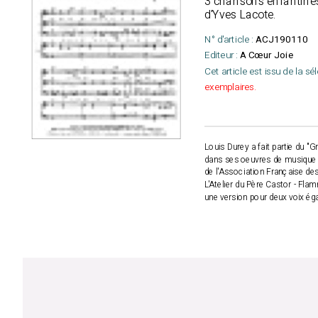
3 chansons enfantines
d'Yves Lacote.
N° d'article :
ACJ190110
Editeur :
A Cœur Joie
Cet article est issu de la sé
exemplaires.
Louis Durey a fait partie du "
dans ses oeuvres de musique d
de l'Association Française des
L'Atelier du Père Castor - Fl
une version pour deux voix ég