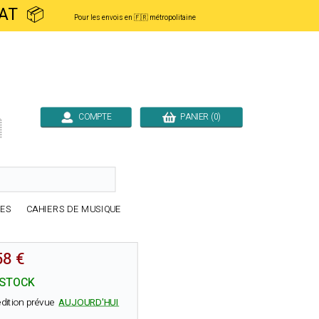
ACHAT 📦
Pour les envois en 🇫🇷 métropolitaine
COMPTE
PANIER (0)

RES
CAHIERS DE MUSIQUE
58 €
 STOCK
dition prévue
AUJOURD'HUI