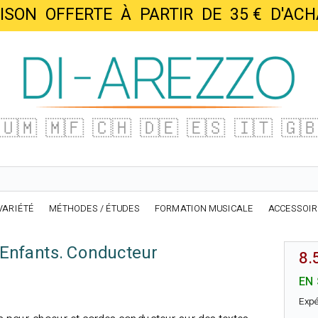
AISON OFFERTE À PARTIR DE 35 € D'
🇺🇲
🇲🇫
🇨🇭
🇩🇪
🇪🇸
🇮🇹
🇬
VARIÉTÉ
MÉTHODES / ÉTUDES
FORMATION MUSICALE
ACCESSOI
 Enfants. Conducteur
8.
EN
Expé