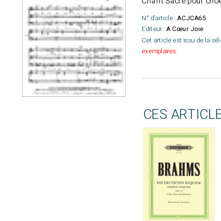
Chant Sacré pour choe
N° d'article :
ACJCA65
Editeur :
A Cœur Joie
Cet article est issu de la sé
exemplaires.
CES ARTICL