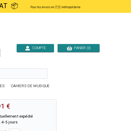
ACHAT 📦
Pour les envois en 🇫🇷 métropolitaine
COMPTE
PANIER (0)

RES
CAHIERS DE MUSIQUE
91 €
tuellement expédié
 4-5 jours