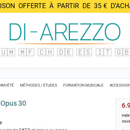
AISON OFFERTE À PARTIR DE 35 € D'
🇺🇲
🇲🇫
🇨🇭
🇩🇪
🇪🇸
🇮🇹
🇬
VARIÉTÉ
MÉTHODES / ÉTUDES
FORMATION MUSICALE
ACCESSOI
d Opus 30
6.
Habi
sous
ue