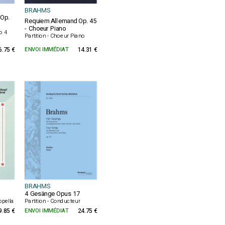
BRAHMS
 Op.
Requiem Allemand Op. 45
- Choeur Piano
o 4
Partition - Choeur Piano
6.75 €
ENVOI IMMÉDIAT
14.31 €
BRAHMS
4 Gesänge Opus 17
ppella
Partition - Conducteur
9.85 €
ENVOI IMMÉDIAT
24.75 €