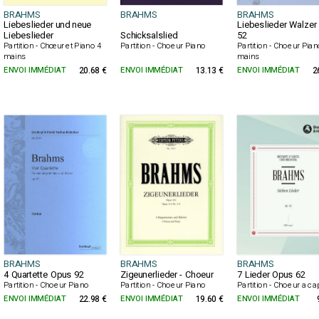
BRAHMS
BRAHMS
BRAHMS
Liebeslieder und neue
Liebeslieder Walzer
Liebeslieder
Schicksalslied
52
Partition - Chœur et Piano 4
Partition - Choeur Piano
Partition - Choeur Pian
mains
mains
ENVOI IMMÉDIAT
20.68 €
ENVOI IMMÉDIAT
13.13 €
ENVOI IMMÉDIAT
2
BRAHMS
BRAHMS
BRAHMS
4 Quartette Opus 92
Zigeunerlieder - Choeur
7 Lieder Opus 62
Partition - Choeur Piano
Partition - Choeur Piano
Partition - Choeur a ca
ENVOI IMMÉDIAT
22.98 €
ENVOI IMMÉDIAT
19.60 €
ENVOI IMMÉDIAT