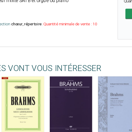
ur mixte SATB et orgue ou piano
Quan
lection
chœur, répertoire
.
Quantité minimale de vente : 10
ES VONT VOUS INTÉRESSER