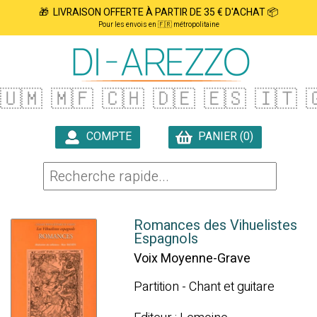
🎁 LIVRAISON OFFERTE À PARTIR DE 35 € D'ACHAT 📦
Pour les envois en 🇫🇷 métropolitaine
🇺🇲
🇲🇫
🇨🇭
🇩🇪
🇪🇸
🇮🇹

COMPTE
PANIER (0)

Romances des Vihuelistes
Espagnols
Voix Moyenne-Grave
Partition - Chant et guitare