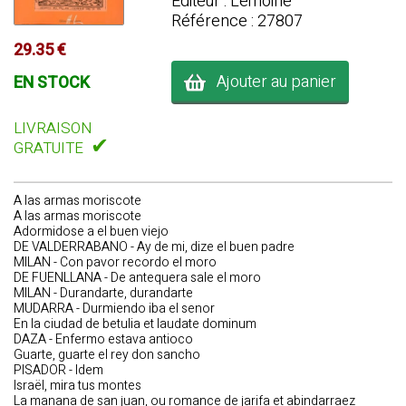
Editeur : Lemoine
Référence : 27807
29.35 €
Ajouter au panier
EN STOCK
LIVRAISON
✔
GRATUITE
A las armas moriscote
A las armas moriscote
Adormidose a el buen viejo
DE VALDERRABANO - Ay de mi, dize el buen padre
MILAN - Con pavor recordo el moro
DE FUENLLANA - De antequera sale el moro
MILAN - Durandarte, durandarte
MUDARRA - Durmiendo iba el senor
En la ciudad de betulia et laudate dominum
DAZA - Enfermo estava antioco
Guarte, guarte el rey don sancho
PISADOR - Idem
Israël, mira tus montes
La manana de san juan, ou romance de jarifa et abindarraez