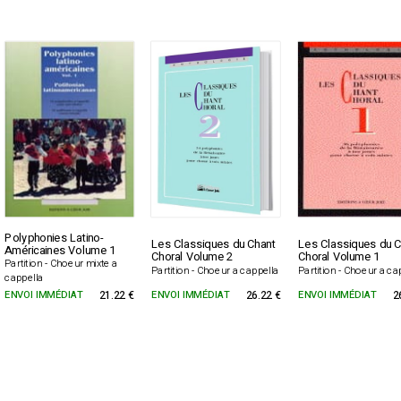
Polyphonies Latino-
Les Classiques du Chant
Les Classiques du C
Américaines Volume 1
Choral Volume 2
Choral Volume 1
Partition - Choeur mixte a
Partition - Choeur a cappella
Partition - Choeur a ca
cappella
ENVOI IMMÉDIAT
21.22 €
ENVOI IMMÉDIAT
26.22 €
ENVOI IMMÉDIAT
2