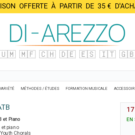
AISON OFFERTE À PARTIR DE 35 € D'
🇺🇲
🇲🇫
🇨🇭
🇩🇪
🇪🇸
🇮🇹
🇬
VARIÉTÉ
MÉTHODES / ÉTUDES
FORMATION MUSICALE
ACCESSOI
ATB
17
B et Piano
EN
 et piano
o Youth Chorals