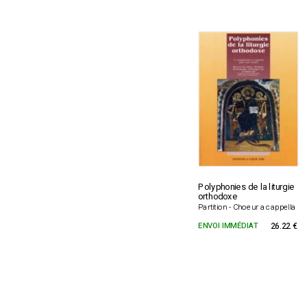
Polyphonies de la liturgie
orthodoxe
Partition - Choeur a cappella
ENVOI IMMÉDIAT
26.22 €