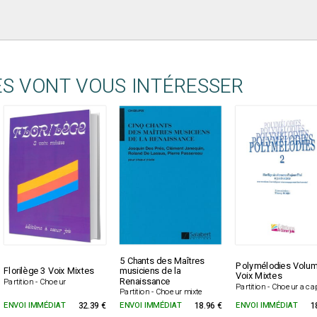
ES VONT VOUS INTÉRESSER
5 Chants des Maîtres
Polymélodies Volum
Florilège 3 Voix Mixtes
musiciens de la
Voix Mixtes
Renaissance
Partition - Choeur
Partition - Choeur a ca
Partition - Choeur mixte
ENVOI IMMÉDIAT
32.39 €
ENVOI IMMÉDIAT
18.96 €
ENVOI IMMÉDIAT
1