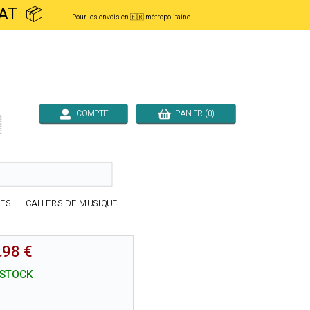
ACHAT 📦
Pour les envois en 🇫🇷 métropolitaine
COMPTE
PANIER (0)

RES
CAHIERS DE MUSIQUE
.98 €
 STOCK