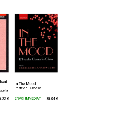
hant
In The Mood
Partition - Choeur
ppella
6.22 €
ENVOI IMMÉDIAT
35.04 €