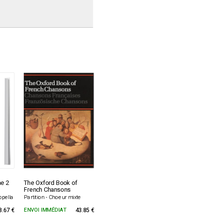
e 2
The Oxford Book of
French Chansons
ppella
Partition - Choeur mixte
8.67 €
ENVOI IMMÉDIAT
43.85 €