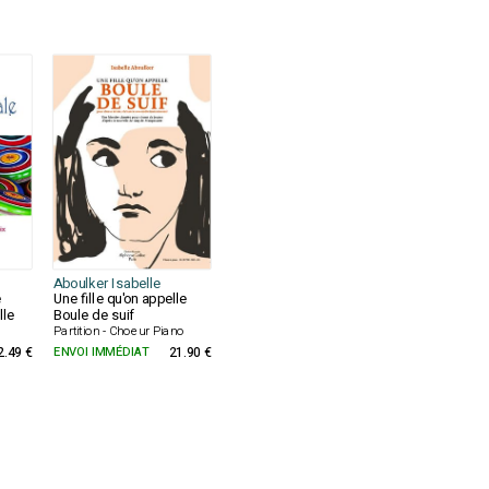
Aboulker Isabelle
e
Une fille qu'on appelle
lle
Boule de suif
Partition - Choeur Piano
2.49 €
ENVOI IMMÉDIAT
21.90 €