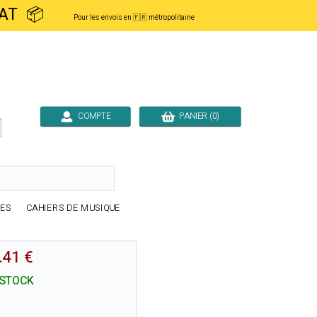
ACHAT 📦
Pour les envois en 🇫🇷 métropolitaine
COMPTE
PANIER (0)

RES
CAHIERS DE MUSIQUE
.41 €
 STOCK