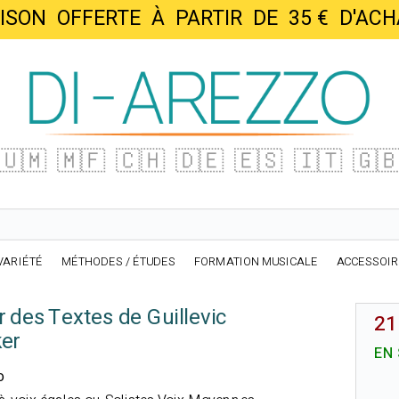
AISON OFFERTE À PARTIR DE 35 € D'
🇺🇲
🇲🇫
🇨🇭
🇩🇪
🇪🇸
🇮🇹
🇬
VARIÉTÉ
MÉTHODES / ÉTUDES
FORMATION MUSICALE
ACCESSOI
 des Textes de Guillevic
21
ker
EN
o