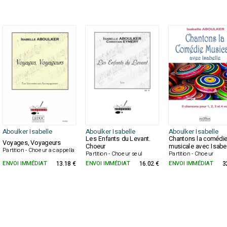
Aboulker Isabelle
Aboulker Isabelle
Aboulker Isabelle
Les Enfants du Levant.
Chantons la comédi
Voyages, Voyageurs
Choeur
musicale avec Isabe
Partition - Choeur a cappella
Partition - Choeur seul
Partition - Choeur
ENVOI IMMÉDIAT
13.18 €
ENVOI IMMÉDIAT
16.02 €
ENVOI IMMÉDIAT
3