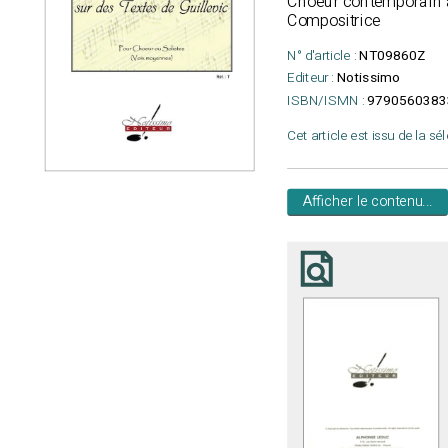
Choeur contemporain à
Compositrice
N° d'article :
NT09860Z
Editeur :
Notissimo
ISBN/ISMN :
9790560383
Cet article est issu de la sé
Afficher le contenu...