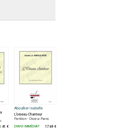
Aboulker Isabelle
la
L'oiseau Chanteur
Partition - Choeur Piano
no
1.41 €
ENVOI IMMÉDIAT
17.69 €