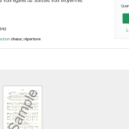
 voix égales ou Solistes Voix Moyennes.
Quan
392
L
lection
chœur, répertoire
.