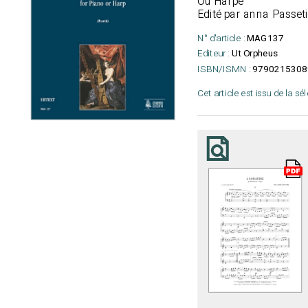
Ou Harpe
Edité par anna Passeti
N° d'article :
MAG137
Editeur :
Ut Orpheus
ISBN/ISMN :
9790215308
Cet article est issu de la sé