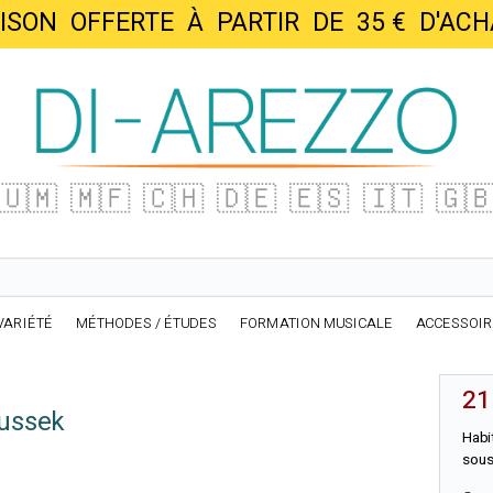
AISON OFFERTE À PARTIR DE 35 € D'
🇺🇲
🇲🇫
🇨🇭
🇩🇪
🇪🇸
🇮🇹
🇬
VARIÉTÉ
MÉTHODES / ÉTUDES
FORMATION MUSICALE
ACCESSOI
21
Dussek
Habi
sous