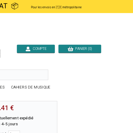
ACHAT 📦
Pour les envois en 🇫🇷 métropolitaine
COMPTE
PANIER (0)

RES
CAHIERS DE MUSIQUE
.41 €
tuellement expédié
 4-5 jours