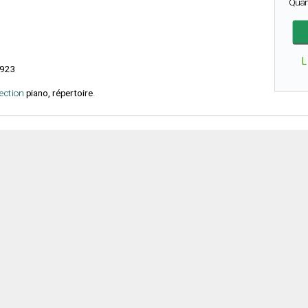
Quan
L
923
lection
piano, répertoire
.