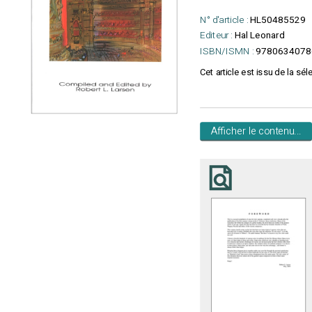
N° d'article :
HL50485529
Editeur :
Hal Leonard
ISBN/ISMN :
9780634078
Cet article est issu de la sél
Afficher le contenu...