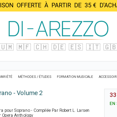
AISON OFFERTE À PARTIR DE 35 € D'
🇺🇲
🇲🇫
🇨🇭
🇩🇪
🇪🇸
🇮🇹
🇬
VARIÉTÉ
MÉTHODES / ÉTUDES
FORMATION MUSICALE
ACCESSOI
rano - Volume 2
33
EN
éra pour Soprano - Compilée Par Robert L. Larsen
er Opera Anthology