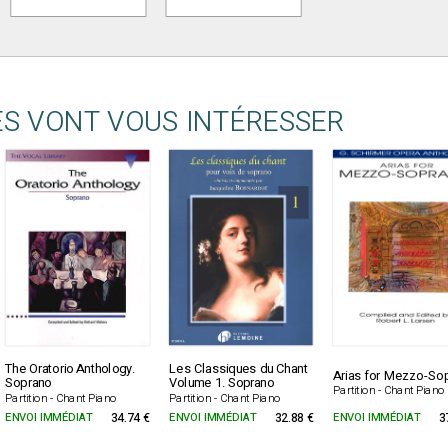
ES VONT VOUS INTÉRESSER
The Oratorio Anthology.
Les Classiques du Chant
Arias for Mezzo-So
Soprano
Volume 1. Soprano
Partition - Chant Piano
Partition - Chant Piano
Partition - Chant Piano
ENVOI IMMÉDIAT
34.74 €
ENVOI IMMÉDIAT
32.88 €
ENVOI IMMÉDIAT
3