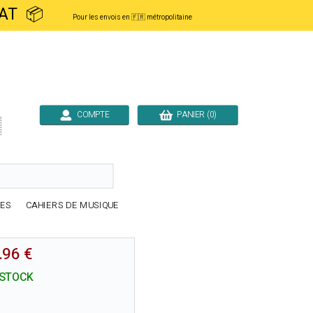
ACHAT 📦
Pour les envois en 🇫🇷 métropolitaine
COMPTE
PANIER (0)

RES
CAHIERS DE MUSIQUE
.96 €
 STOCK