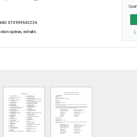
Quan
682 073999542226
ection opéras, extraits.
L