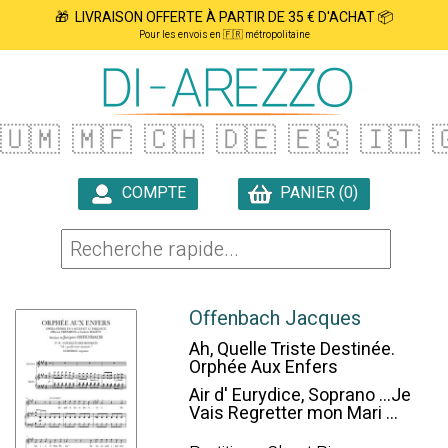
🎁 LIVRAISON OFFERTE À PARTIR DE 35 € D'ACHAT 📦
Pour les envois en 🇫🇷 métropolitaine
🇺🇲
🇲🇫
🇨🇭
🇩🇪
🇪🇸
🇮🇹

COMPTE
PANIER (0)

Offenbach Jacques
Ah, Quelle Triste Destinée.
Orphée Aux Enfers
Air d' Eurydice, Soprano ...Je
Vais Regretter mon Mari ...