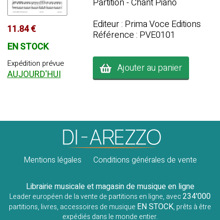
Partition - Chant Piano
Editeur : Prima Voce Editions
11.84 €
Référence : PVE0101
EN STOCK
Expédition prévue
Ajouter au panier
AUJOURD'HUI
Mentions légales
Conditions générales de vente
Librairie musicale et magasin de musique en ligne
234'000
Leader européen de la vente de partitions en ligne, avec
EN STOCK
partitions, livres, accessoires de musique
, prêts à être
expédiés dans le monde entier.