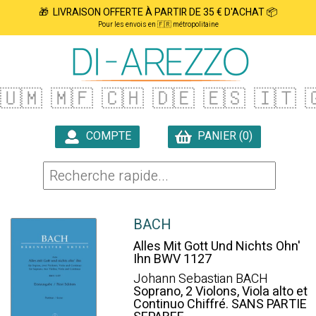
🎁 LIVRAISON OFFERTE À PARTIR DE 35 € D'ACHAT 📦
Pour les envois en 🇫🇷 métropolitaine
🇺🇲
🇲🇫
🇨🇭
🇩🇪
🇪🇸
🇮🇹

COMPTE
PANIER (0)

BACH
Alles Mit Gott Und Nichts Ohn'
Ihn BWV 1127
Johann Sebastian BACH
Soprano, 2 Violons, Viola alto et
Continuo Chiffré. SANS PARTIE