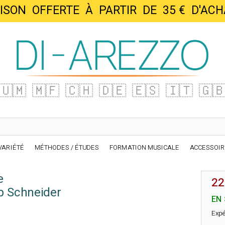
AISON OFFERTE À PARTIR DE 35 € D'
🇺🇲
🇲🇫
🇨🇭
🇩🇪
🇪🇸
🇮🇹
🇬
VARIÉTÉ
MÉTHODES / ÉTUDES
FORMATION MUSICALE
ACCESSOI
e
22
b Schneider
EN
Expé