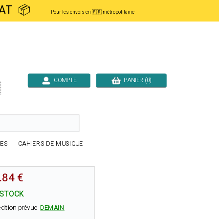
ACHAT 📦
Pour les envois en 🇫🇷 métropolitaine
COMPTE
PANIER (0)

RES
CAHIERS DE MUSIQUE
.84 €
 STOCK
dition prévue
DEMAIN