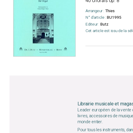
40 chorals op. 8
Arrangeur :
Thies
N° d'article :
BU1995
Editeur :
Butz
Cet article est issu de la sé
Librairie musicale et maga
Leader européen de la vente d
livres, accessoires de musiqu
monde entier.
Pour tous les instruments, dans