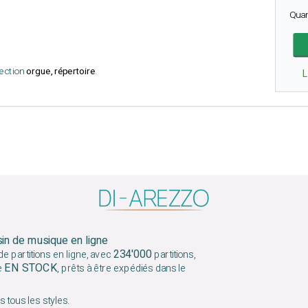
Qua
lection
orgue, répertoire
.
sin de musique en ligne
234'000
e partitions en ligne, avec
partitions,
EN STOCK
e
, prêts à être expédiés dans le
 tous les styles.