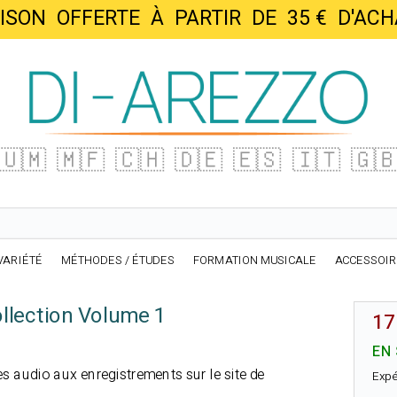
AISON OFFERTE À PARTIR DE 35 € D'
🇺🇲
🇲🇫
🇨🇭
🇩🇪
🇪🇸
🇮🇹
🇬
VARIÉTÉ
MÉTHODES / ÉTUDES
FORMATION MUSICALE
ACCESSOI
ollection Volume 1
17
EN
s audio aux enregistrements sur le site de
Expé