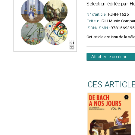
Sélection éditée par H
N° d'article :
FJHFF1625
Editeur :
FJH Music Compa
ISBN/ISMN :
9781569395
Cet article est issu de la séle
Afficher le contenu...
CES ARTICL