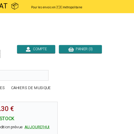
ACHAT 📦
Pour les envois en 🇫🇷 métropolitaine
COMPTE
PANIER (0)

RES
CAHIERS DE MUSIQUE
.30 €
 STOCK
dition prévue
AUJOURD'HUI