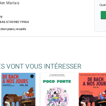
elen Marlais
Quan
ny
646 674398219964
ction piano, recueils.
ES VONT VOUS INTÉRESSER