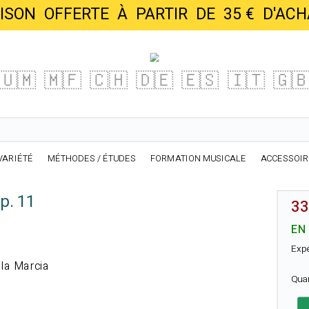
AISON OFFERTE À PARTIR DE 35 € D'
🇺🇲
🇲🇫
🇨🇭
🇩🇪
🇪🇸
🇮🇹
🇬
VARIÉTÉ
MÉTHODES / ÉTUDES
FORMATION MUSICALE
ACCESSOI
p. 11
33
EN
Exp
lla Marcia
Qua