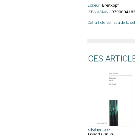
Editeur :
Breitkopf
ISBN/ISMN :
979000418
Cet article est issu de la s
CES ARTICL
Sibelius Jean
Finlandia Op. 26