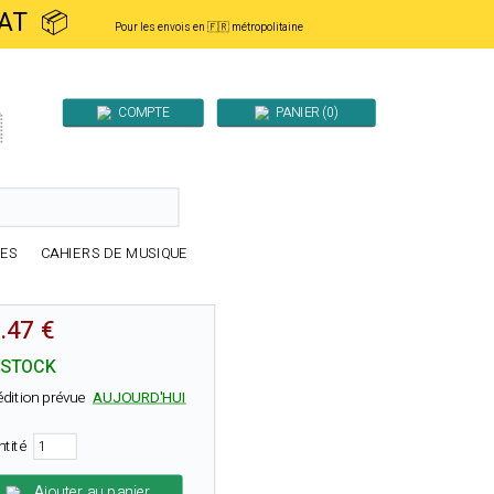
ACHAT 📦
Pour les envois en 🇫🇷 métropolitaine
COMPTE
PANIER (0)

RES
CAHIERS DE MUSIQUE
.47 €
 STOCK
édition prévue
AUJOURD'HUI
ntité
Ajouter au panier