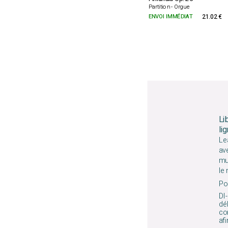
Partition - Orgue
ENVOI IMMÉDIAT
21.02 €
Li
li
Le
av
mu
le
Pou
DI-
déb
co
afi