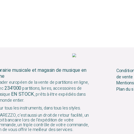
brairie musicale et magasin de musique en
Conditio
gne
de vente
ader européen de la vente de partitions en ligne,
Mentions
234'000
ec
partitions, livres, accessoires de
Plan du s
EN STOCK
sique
, prêts à être expédiés dans
 monde entier.
r tous les instruments, dans tous les styles.
AREZZO, c'est aussi un droit de retour facilité, un
it bancaire lors de l'éxpédition de votre
mmande, un triple contrôle de votre commande,
n de vous offrir le meilleur des services.