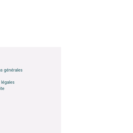
ns générales
 légales
ite