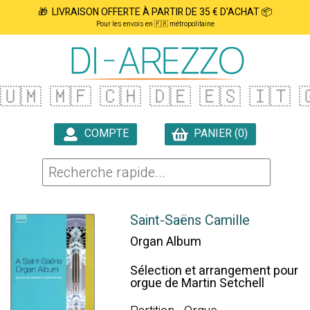
🎁 LIVRAISON OFFERTE À PARTIR DE 35 € D'ACHAT 📦
Pour les envois en 🇫🇷 métropolitaine
🇺🇲
🇲🇫
🇨🇭
🇩🇪
🇪🇸
🇮🇹

COMPTE
PANIER (0)

Saint-Saëns Camille
Organ Album
Sélection et arrangement pour
orgue de Martin Setchell