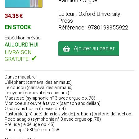
Partition - Orgue
Editeur : Oxford University
34.35 €
Press
EN STOCK
Référence : 9780193355922
Expédition prévue
AUJOURD'HUI
Ajouter au panier
LIVRAISON
✔
GRATUITE
Danse macabre
L’éléphant (carnaval des animaux)
Le coucou (carnaval des animaux)
Le cygne (carnaval des animaux)
Maestoso (symphonie n° 3 avec orgue op. 78)
Mon coeur s’ouvre à ta voix (samson and delilah)
O salutaris hostia (messe op. 4)
Pastorale (prélude) dans le style de j. s. bach (oratorio de noël op.
Poco adagio (symphonie n° 3 avec orgue op. 78)
Prélude (le déluge op. 45)
Prière op. 158Prière op. 158