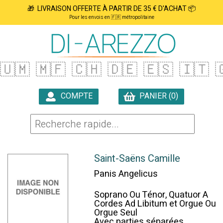
🎁 LIVRAISON OFFERTE À PARTIR DE 35 € D'ACHAT 📦
Pour les envois en 🇫🇷 métropolitaine
🇺🇲
🇲🇫
🇨🇭
🇩🇪
🇪🇸
🇮🇹

COMPTE
PANIER (0)

Saint-Saëns Camille
Panis Angelicus
Soprano Ou Ténor, Quatuor A
Cordes Ad Libitum et Orgue Ou
Orgue Seul
Avec parties séparées