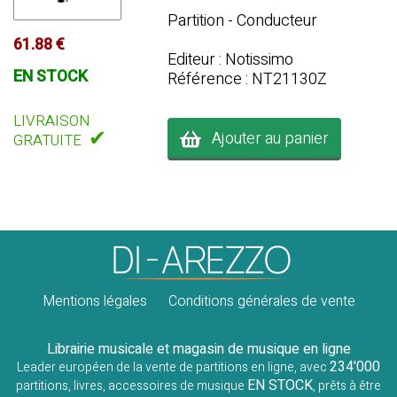
Partition - Conducteur
61.88 €
Editeur : Notissimo
EN STOCK
Référence : NT21130Z
LIVRAISON
✔
Ajouter au panier
GRATUITE
Mentions légales
Conditions générales de vente
Librairie musicale et magasin de musique en ligne
234'000
Leader européen de la vente de partitions en ligne, avec
EN STOCK
partitions, livres, accessoires de musique
, prêts à être