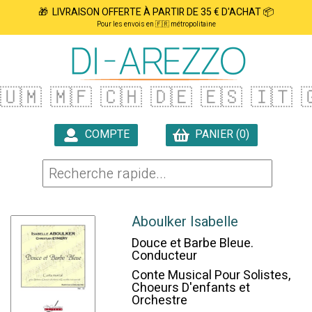
🎁 LIVRAISON OFFERTE À PARTIR DE 35 € D'ACHAT 📦
Pour les envois en 🇫🇷 métropolitaine
🇺🇲
🇲🇫
🇨🇭
🇩🇪
🇪🇸
🇮🇹

COMPTE
PANIER (0)

Aboulker Isabelle
Douce et Barbe Bleue.
Conducteur
Conte Musical Pour Solistes,
Choeurs D'enfants et
Orchestre