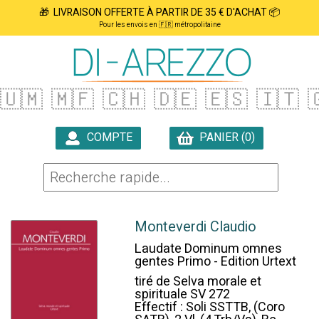
🎁 LIVRAISON OFFERTE À PARTIR DE 35 € D'ACHAT 📦
Pour les envois en 🇫🇷 métropolitaine
🇺🇲
🇲🇫
🇨🇭
🇩🇪
🇪🇸
🇮🇹

COMPTE
PANIER (0)

Monteverdi Claudio
Laudate Dominum omnes
gentes Primo - Edition Urtext
tiré de Selva morale et
spirituale SV 272
Effectif : Soli SSTTB, (Coro