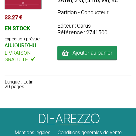
SATB), 2 Vl, (4 Trb/Va), Bc
Partition - Conducteur
33.27 €
Editeur : Carus
EN STOCK
Référence : 2741500
Expédition prévue
AUJOURD'HUI
Ajouter au panier
LIVRAISON
✔
GRATUITE
Langue : Latin
20 pages
Mentions légales
Conditions générales de vente