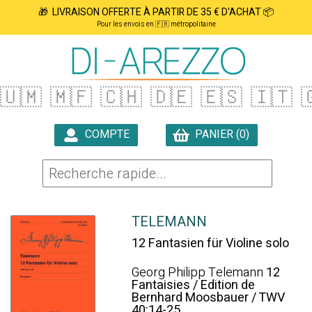
🎁 LIVRAISON OFFERTE À PARTIR DE 35 € D'ACHAT 📦
Pour les envois en 🇫🇷 métropolitaine
🇺🇲
🇲🇫
🇨🇭
🇩🇪
🇪🇸
🇮🇹

COMPTE
PANIER (0)

TELEMANN
12 Fantasien für Violine solo
Georg Philipp Telemann
12
Fantaisies / Edition de
Bernhard Moosbauer / TWV
40:14-25