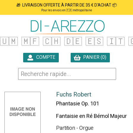
🎁 LIVRAISON OFFERTE À PARTIR DE 35 € D'ACHAT 📦
Pour les envois en 🇫🇷 métropolitaine
🇺🇲
🇲🇫
🇨🇭
🇩🇪
🇪🇸
🇮🇹

COMPTE
PANIER (0)

Fuchs Robert
Phantasie Op. 101
Fantaisie en Ré Bémol Majeur
Partition - Orgue