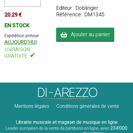
Editeur : Doblinger
Référence : DM1345
20.29 €
EN STOCK
Ajouter au panier
Expédition prévue
AUJOURD'HUI
LIVRAISON
✔
GRATUITE
Mentions légales
Conditions générales de vente
Librairie musicale et magasin de musique en ligne
234'000
Leader européen de la vente de partitions en ligne, avec