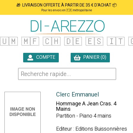
🎁 LIVRAISON OFFERTE À PARTIR DE 35 € D'ACHAT 📦
Pour les envois en 🇫🇷 métropolitaine
🇺🇲
🇲🇫
🇨🇭
🇩🇪
🇪🇸
🇮🇹

COMPTE
PANIER (0)

Clerc Emmanuel
Hommage A Jean Cras. 4
Mains
Partition - Piano 4 mains
Editeur : Editions Buissonnières