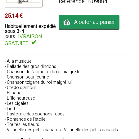
Référence : K09884
25.14 €
Ajouter au panier
Habituellement expédié
sous 3-4
LIVRAISON
jours
✔
GRATUITE
- A la musique
- Ballade des gros dindons
- Chanson de l'alouette du roi malgré lui
- Chanson pour jeanne
- Chanson tzigane du roi malgré lui
- Credo d'amour
- España
- L' 'île heureuse
- Les cigales
- Lied
- Pastorale des cochons roses
- Romance de l'etoile
- Toutes les fleurs
- Villanelle des petits canards - Villanelle des petits canards