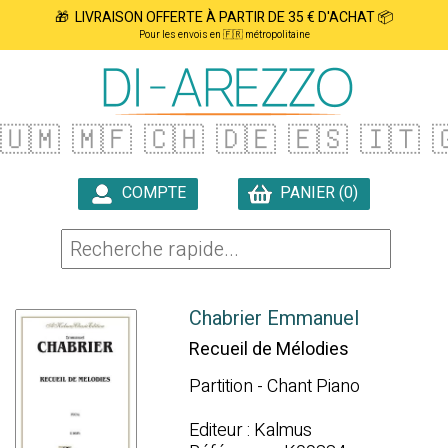
🎁 LIVRAISON OFFERTE À PARTIR DE 35 € D'ACHAT 📦
Pour les envois en 🇫🇷 métropolitaine
🇺🇲
🇲🇫
🇨🇭
🇩🇪
🇪🇸
🇮🇹

COMPTE
PANIER (0)

Chabrier Emmanuel
Recueil de Mélodies
Partition - Chant Piano
Editeur : Kalmus