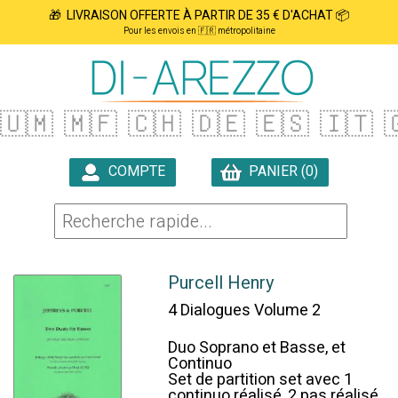
🎁 LIVRAISON OFFERTE À PARTIR DE 35 € D'ACHAT 📦
Pour les envois en 🇫🇷 métropolitaine
🇺🇲
🇲🇫
🇨🇭
🇩🇪
🇪🇸
🇮🇹

COMPTE
PANIER (0)

Purcell Henry
4 Dialogues Volume 2
Duo Soprano et Basse, et
Continuo
Set de partition set avec 1
continuo réalisé, 2 pas réalisé,