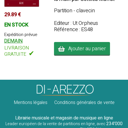
Partition - clavecin
29.89 €
Editeur : Ut Orpheus
EN STOCK
Référence : ES48
Expédition prévue
DEMAIN
LIVRAISON
Ajouter au panier
✔
GRATUITE
Mentions légales
Conditions générales de vente
Librairie musicale et magasin de musique en ligne
234'000
Leader européen de la vente de partitions en ligne, avec