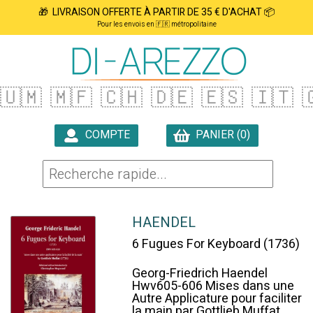
🎁 LIVRAISON OFFERTE À PARTIR DE 35 € D'ACHAT 📦
Pour les envois en 🇫🇷 métropolitaine
🇺🇲
🇲🇫
🇨🇭
🇩🇪
🇪🇸
🇮🇹

COMPTE
PANIER (0)

HAENDEL
6 Fugues For Keyboard (1736)
Georg-Friedrich Haendel
Hwv605-606 Mises dans une
Autre Applicature pour faciliter
la main par Gottlieb Muffat