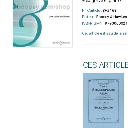
voix grave et piano
N° d'article :
BH2168
Editeur :
Boosey & Hawkes
ISBN/ISMN :
9790060021
Cet article est issu de la sé
CES ARTICL