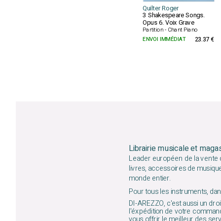
Quilter Roger
3 Shakespeare Songs.
Opus 6. Voix Grave
Partition - Chant Piano
ENVOI IMMÉDIAT
23.37 €
Librairie musicale et maga
Leader européen de la vente d
livres, accessoires de musiqu
monde entier.
Pour tous les instruments, dans
DI-AREZZO, c'est aussi un droit
l'éxpédition de votre command
vous offrir le meilleur des ser