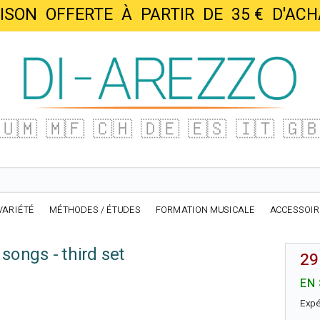
AISON OFFERTE À PARTIR DE 35 € D'
🇺🇲
🇲🇫
🇨🇭
🇩🇪
🇪🇸
🇮🇹
🇬
VARIÉTÉ
MÉTHODES / ÉTUDES
FORMATION MUSICALE
ACCESSOI
songs - third set
29
EN
Expé