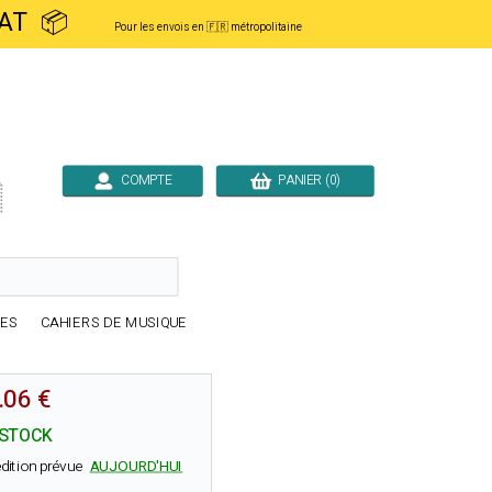
ACHAT 📦
Pour les envois en 🇫🇷 métropolitaine
COMPTE
PANIER (0)

RES
CAHIERS DE MUSIQUE
.06 €
 STOCK
dition prévue
AUJOURD'HUI