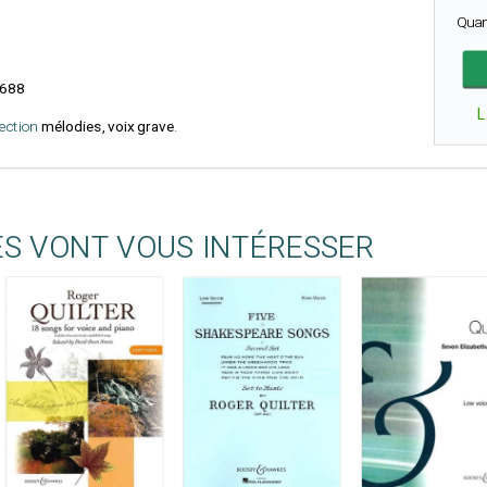
Quan
688
L
lection
mélodies, voix grave
.
ES VONT VOUS INTÉRESSER