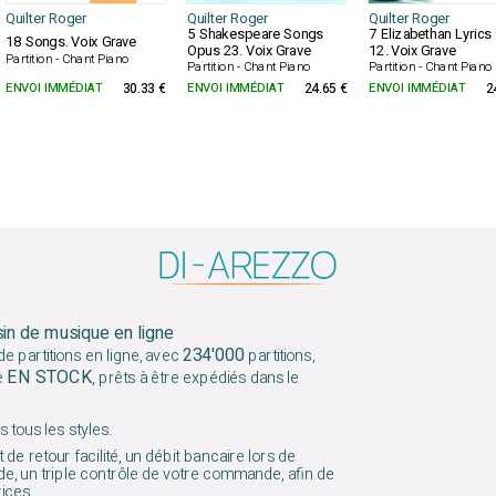
Quilter Roger
Quilter Roger
Quilter Roger
5 Shakespeare Songs
7 Elizabethan Lyric
18 Songs. Voix Grave
Opus 23. Voix Grave
12. Voix Grave
Partition - Chant Piano
Partition - Chant Piano
Partition - Chant Piano
ENVOI IMMÉDIAT
30.33 €
ENVOI IMMÉDIAT
24.65 €
ENVOI IMMÉDIAT
2
sin de musique en ligne
234'000
e partitions en ligne, avec
partitions,
EN STOCK
e
, prêts à être expédiés dans le
 tous les styles.
 de retour facilité, un débit bancaire lors de
e, un triple contrôle de votre commande, afin de
vices.