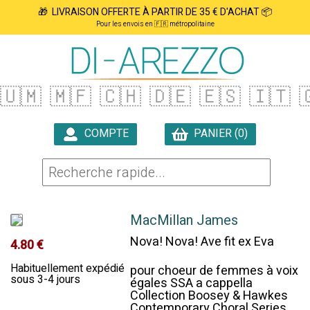
🎁 LIVRAISON OFFERTE À PARTIR DE 35 € D'ACHAT 📦
Pour les envois en 🇫🇷 métropolitaine
🇺🇲
🇲🇫
🇨🇭
🇩🇪
🇪🇸
🇮🇹

COMPTE
PANIER (0)

MacMillan James
Nova! Nova! Ave fit ex Eva
4.80 €
Habituellement expédié
pour choeur de femmes à voix
sous 3-4 jours
égales SSA a cappella
Collection Boosey & Hawkes
Contemporary Choral Series