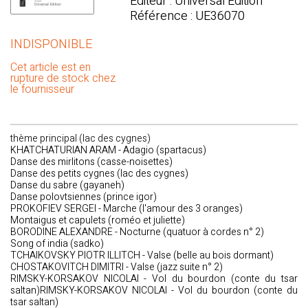
Editeur : Universal Edition
Référence : UE36070
INDISPONIBLE
Cet article est en
rupture de stock chez
le fournisseur
thème principal (lac des cygnes)
KHATCHATURIAN ARAM - Adagio (spartacus)
Danse des mirlitons (casse-noisettes)
Danse des petits cygnes (lac des cygnes)
Danse du sabre (gayaneh)
Danse polovtsiennes (prince igor)
PROKOFIEV SERGEI - Marche (l'amour des 3 oranges)
Montaigus et capulets (roméo et juliette)
BORODINE ALEXANDRE - Nocturne (quatuor à cordes n° 2)
Song of india (sadko)
TCHAIKOVSKY PIOTR ILLITCH - Valse (belle au bois dormant)
CHOSTAKOVITCH DIMITRI - Valse (jazz suite n° 2)
RIMSKY-KORSAKOV NICOLAI - Vol du bourdon (conte du tsar
saltan)RIMSKY-KORSAKOV NICOLAI - Vol du bourdon (conte du
tsar saltan)