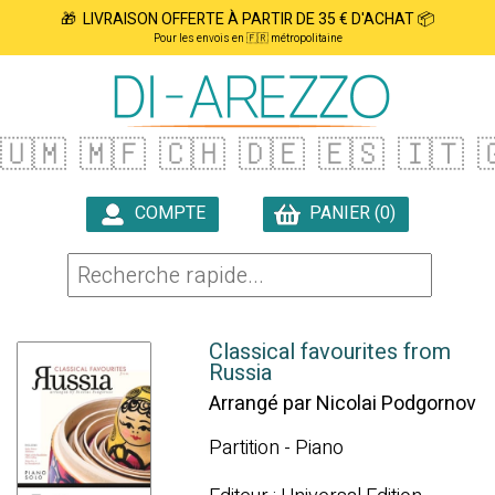
🎁 LIVRAISON OFFERTE À PARTIR DE 35 € D'ACHAT 📦
Pour les envois en 🇫🇷 métropolitaine
🇺🇲
🇲🇫
🇨🇭
🇩🇪
🇪🇸
🇮🇹

COMPTE
PANIER (0)

Classical favourites from
Russia
Arrangé par Nicolai Podgornov
Partition - Piano