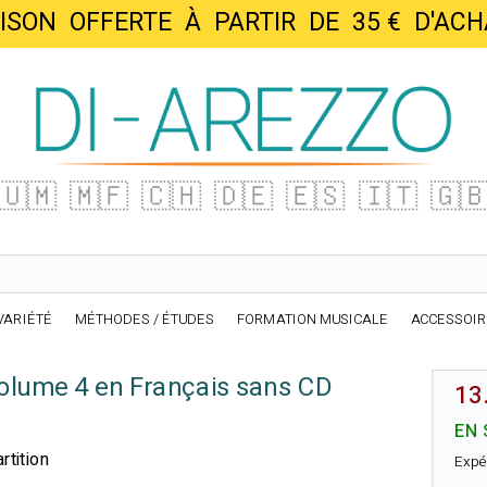
AISON OFFERTE À PARTIR DE 35 € D'
🇺🇲
🇲🇫
🇨🇭
🇩🇪
🇪🇸
🇮🇹
🇬
VARIÉTÉ
MÉTHODES / ÉTUDES
FORMATION MUSICALE
ACCESSOI
Volume 4 en Français sans CD
13
EN 
rtition
Expé