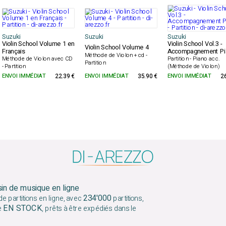
Suzuki
Suzuki
Suzuki
Violin School Volume 1 en
Violin School Vol.3 -
Violin School Volume 4
Français
Accompagnement Pi
Méthode de Violon + cd -
Méthode de Violon avec CD
Partition - Piano acc.
Partition
- Partition
(Méthode de Violon)
ENVOI IMMÉDIAT
22.39 €
ENVOI IMMÉDIAT
35.90 €
ENVOI IMMÉDIAT
2
sin de musique en ligne
234'000
e partitions en ligne, avec
partitions,
EN STOCK
e
, prêts à être expédiés dans le