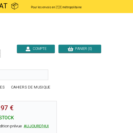
ACHAT 📦
Pour les envois en 🇫🇷 métropolitaine
COMPTE
PANIER (0)

RES
CAHIERS DE MUSIQUE
.97 €
STOCK
dition prévue
AUJOURD'HUI