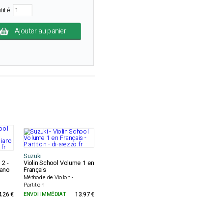
tité
Ajouter au panier
Suzuki
 2 -
Violin School Volume 1 en
ano
Français
Méthode de Violon -
Partition
4.26 €
ENVOI IMMÉDIAT
13.97 €