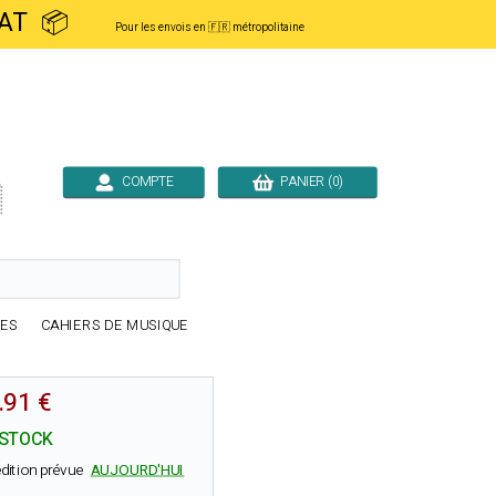
ACHAT 📦
Pour les envois en 🇫🇷 métropolitaine
COMPTE
PANIER (0)

RES
CAHIERS DE MUSIQUE
.91 €
 STOCK
dition prévue
AUJOURD'HUI