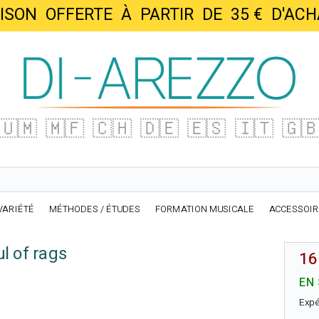
AISON OFFERTE À PARTIR DE 35 € D'
🇺🇲
🇲🇫
🇨🇭
🇩🇪
🇪🇸
🇮🇹
🇬
VARIÉTÉ
MÉTHODES / ÉTUDES
FORMATION MUSICALE
ACCESSOI
l of rags
16
EN
Expé