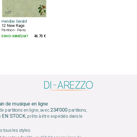
Hendrie Gerald
12 New Rags
Partition - Piano
ENVOI IMMÉDIAT
46.70 €
sin de musique en ligne
234'000
e partitions en ligne, avec
partitions,
EN STOCK
e
, prêts à être expédiés dans le
 tous les styles.