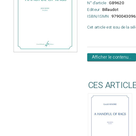
N° d'article :
GB9620
Editeur :
Billaudot
ISBN/ISMN :
9790043096
Cet article est issu de la sé
Afficher le contenu...
CES ARTICL