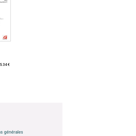
l
5.34 €
ns générales