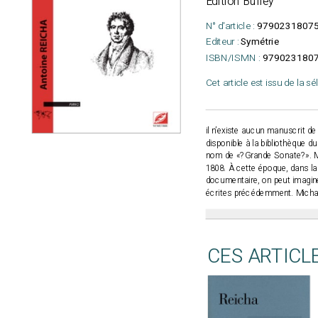
Edition Bulley
N° d'article :
9790231807
Editeur :
Symétrie
ISBN/ISMN :
979023180
Cet article est issu de la s
il n’existe aucun manuscrit de
disponible à la bibliothèque d
nom de «?Grande Sonate?». Malg
1808. À cette époque, dans la 
documentaire, on peut imaginer
écrites précédemment. Michae
CES ARTICL