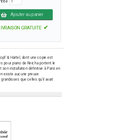
ntité
Ajouter au panier
✔
LIVRAISON GRATUITE
kopf & Härtel, dont une copie est
tes pour piano de Reicha portent le
son installation définitive à Paris en
’en existe aucune preuve
grandioses que celles qu’il avait