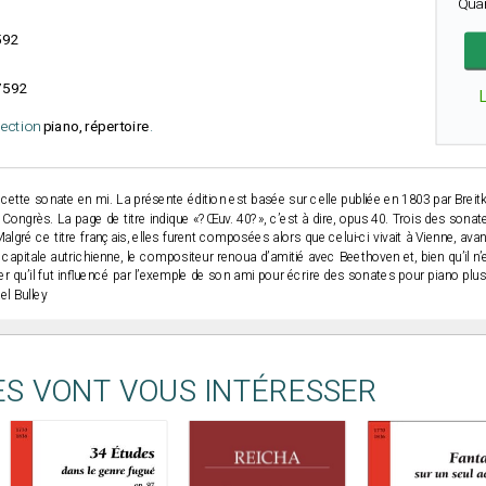
Qua
592
7592
élection
piano, répertoire
.
 cette sonate en mi. La présente édition est basée sur celle publiée en 1803 par Breit
u Congrès. La page de titre indique «?Œuv. 40?», c’est à dire, opus 40. Trois des sona
ré ce titre français, elles furent composées alors que celui-ci vivait à Vienne, avant 
capitale autrichienne, le compositeur renoua d’amitié avec Beethoven et, bien qu’il n
 qu’il fut influencé par l’exemple de son ami pour écrire des sonates pour piano plus 
l Bulley
ES VONT VOUS INTÉRESSER