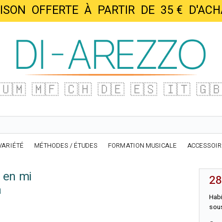
AISON OFFERTE À PARTIR DE 35 € D'
🇺🇲
🇲🇫
🇨🇭
🇩🇪
🇪🇸
🇮🇹
🇬
VARIÉTÉ
MÉTHODES / ÉTUDES
FORMATION MUSICALE
ACCESSOI
 en mi
28
a
Habi
sous