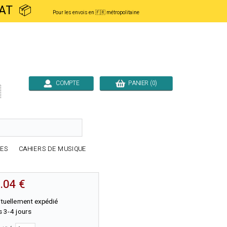
ACHAT 📦
Pour les envois en 🇫🇷 métropolitaine
COMPTE
PANIER (0)

RES
CAHIERS DE MUSIQUE
.04 €
tuellement expédié
 3-4 jours