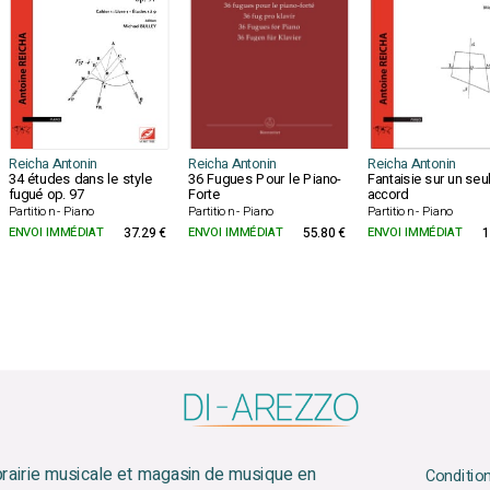
Reicha Antonin
Reicha Antonin
Reicha Antonin
34 études dans le style
36 Fugues Pour le Piano-
Fantaisie sur un seu
fugué op. 97
Forte
accord
Partition - Piano
Partition - Piano
Partition - Piano
ENVOI IMMÉDIAT
37.29 €
ENVOI IMMÉDIAT
55.80 €
ENVOI IMMÉDIAT
1
brairie musicale et magasin de musique en
Conditio