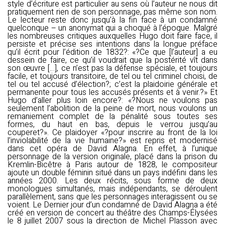
style d’écriture est particulier au sens où l’auteur ne nous dit
pratiquement rien de son personnage, pas même son nom.
Le lecteur reste donc jusqu’à la fin face à un condamné
quelconque – un anonymat qui a choqué à l’époque. Malgré
les nombreuses critiques auxquelles Hugo doit faire face, il
persiste et précise ses intentions dans la longue préface
qu’il écrit pour l’édition de 1832?: «?Ce que [l’auteur] a eu
dessein de faire, ce qu’il voudrait que la postérité vît dans
son œuvre […], ce n’est pas la défense spéciale, et toujours
facile, et toujours transitoire, de tel ou tel criminel choisi, de
tel ou tel accusé d’élection?; c’est la plaidoirie générale et
permanente pour tous les accusés présents et à venir.?» Et
Hugo d’aller plus loin encore?: «?Nous ne voulons pas
seulement l’abolition de la peine de mort, nous voulons un
remaniement complet de la pénalité sous toutes ses
formes, du haut en bas, depuis le verrou jusqu’au
couperet?». Ce plaidoyer «?pour inscrire au front de la loi
l’inviolabilité de la vie humaine?» est repris et modernisé
dans cet opéra de David Alagna. En effet, à l’unique
personnage de la version originale, placé dans la prison du
Kremlin-Bicêtre à Paris autour de 1828, le compositeur
ajoute un double féminin situé dans un pays indéfini dans les
années 2000. Les deux récits, sous forme de deux
monologues simultanés, mais indépendants, se déroulent
parallèlement, sans que les personnages interagissent ou se
voient. Le Dernier jour d’un condamné de David Alagna a été
créé en version de concert au théâtre des Champs-Élysées
le 8 juillet 2007 sous la direction de Michel Plasson avec