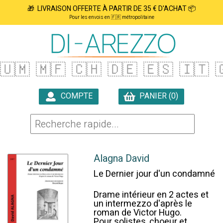
🎁 LIVRAISON OFFERTE À PARTIR DE 35 € D'ACHAT 📦
Pour les envois en 🇫🇷 métropolitaine
🇺🇲
🇲🇫
🇨🇭
🇩🇪
🇪🇸
🇮🇹

COMPTE
PANIER (0)

Alagna David
Le Dernier jour d'un condamné
Drame intérieur en 2 actes et
un intermezzo d'après le
roman de Victor Hugo.
Pour solistes, choeur et