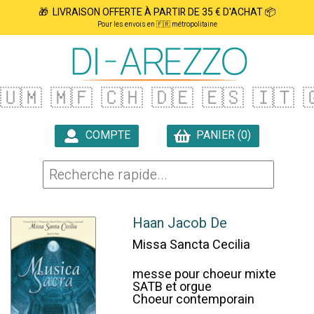
🎁 LIVRAISON OFFERTE À PARTIR DE 35 € D'ACHAT 📦
Pour les envois en 🇫🇷 métropolitaine
🇺🇲
🇲🇫
🇨🇭
🇩🇪
🇪🇸
🇮🇹

COMPTE
PANIER (0)

Haan Jacob De
Missa Sancta Cecilia
messe pour choeur mixte
SATB et orgue
Choeur contemporain