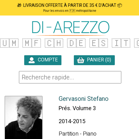
🎁 LIVRAISON OFFERTE À PARTIR DE 35 € D'ACHAT 📦
Pour les envois en 🇫🇷 métropolitaine
🇺🇲
🇲🇫
🇨🇭
🇩🇪
🇪🇸
🇮🇹

COMPTE
PANIER (0)

Gervasoni Stefano
Prés. Volume 3
2014-2015
Partition - Piano