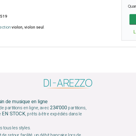
Qua
519
lection
violon, violon seul
.
sin de musique en ligne
234'000
e partitions en ligne, avec
partitions,
EN STOCK
e
, prêts à être expédiés dans le
 tous les styles.
 de retour facilité, un débit bancaire lors de