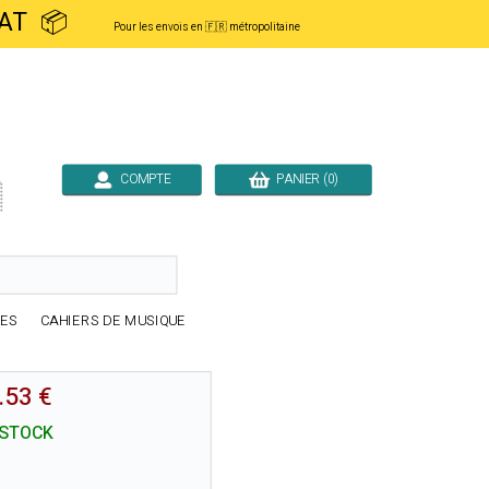
ACHAT 📦
Pour les envois en 🇫🇷 métropolitaine
COMPTE
PANIER (0)

RES
CAHIERS DE MUSIQUE
.53 €
 STOCK