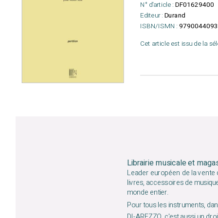
N° d'article :
DF01629400
Editeur :
Durand
ISBN/ISMN :
9790044093
Cet article est issu de la sé
Librairie musicale et maga
Leader européen de la vente d
livres, accessoires de musiqu
monde entier.
Pour tous les instruments, dans
DI-AREZZO, c'est aussi un droit