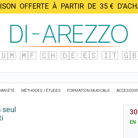
AISON OFFERTE À PARTIR DE 35 € D'
🇺🇲
🇲🇫
🇨🇭
🇩🇪
🇪🇸
🇮🇹
🇬
VARIÉTÉ
MÉTHODES / ÉTUDES
FORMATION MUSICALE
ACCESSOI
 seul
30
i
EN