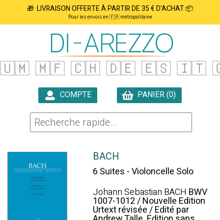
🎁 LIVRAISON OFFERTE À PARTIR DE 35 € D'ACHAT 📦
Pour les envois en 🇫🇷 métropolitaine
🇺🇲
🇲🇫
🇨🇭
🇩🇪
🇪🇸
🇮🇹

COMPTE
PANIER (0)

BACH
6 Suites - Violoncelle Solo
Johann Sebastian BACH
BWV
1007-1012 / Nouvelle Edition
Urtext révisée / Edité par
Andrew Talle. Edition sans