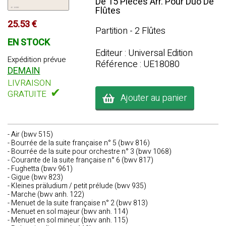
De 15 Pièces Arr. Pour Duo De
Flûtes
25.53 €
Partition - 2 Flûtes
EN STOCK
Editeur : Universal Edition
Expédition prévue
Référence : UE18080
DEMAIN
LIVRAISON
✔
GRATUITE
Ajouter au panier
- Air (bwv 515)
- Bourrée de la suite française n° 5 (bwv 816)
- Bourrée de la suite pour orchestre n° 3 (bwv 1068)
- Courante de la suite française n° 6 (bwv 817)
- Fughetta (bwv 961)
- Gigue (bwv 823)
- Kleines präludium / petit prélude (bwv 935)
- Marche (bwv anh. 122)
- Menuet de la suite française n° 2 (bwv 813)
- Menuet en sol majeur (bwv anh. 114)
- Menuet en sol mineur (bwv anh. 115)