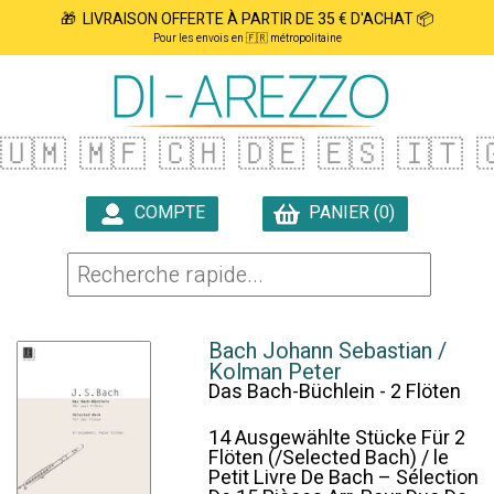
🎁 LIVRAISON OFFERTE À PARTIR DE 35 € D'ACHAT 📦
Pour les envois en 🇫🇷 métropolitaine
🇺🇲
🇲🇫
🇨🇭
🇩🇪
🇪🇸
🇮🇹

COMPTE
PANIER (0)

Bach Johann Sebastian /
Kolman Peter
Das Bach-Büchlein - 2 Flöten
14 Ausgewählte Stücke Für 2
Flöten (/Selected Bach) / le
Petit Livre De Bach – Sélection